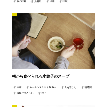
秋の味覚
魚料理
根菜
味噌汁
朝から食べられる水餃子のスープ
中華
キッチンスタジオJAPAN
食を楽しむ
朝時間
胃腸にやさしい
餃子