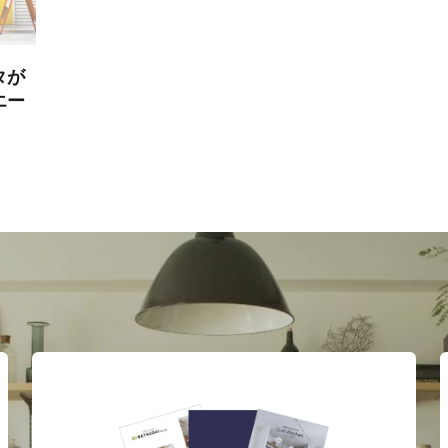
タが
エー