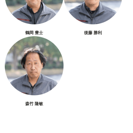
鶴岡 豊士
後藤 勝利
森竹 隆敏