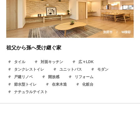
別府市
/
W様邸
祖父から孫へ受け継ぐ家
タイル
対面キッチン
広々LDK
タンクレストイレ
ユニットバス
モダン
戸建リノベ
開放感
リフォーム
節水型トイレ
在来木造
化粧台
ナチュラルテイスト