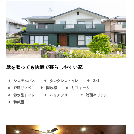
大分市
/
Ｉ様邸
歳を取っても快適で暮らしやすい家
システムバス
タンクレストイレ
2×4
戸建リノベ
開放感
リフォーム
節水型トイレ
バリアフリー
対面キッチン
和紙畳