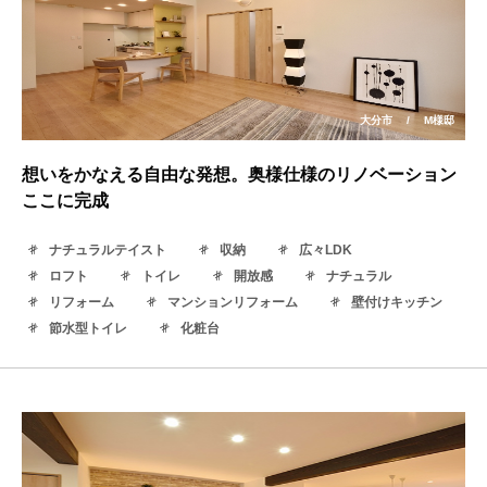
大分市
/
M様邸
想いをかなえる自由な発想。奥様仕様のリノベーション
ここに完成
ナチュラルテイスト
収納
広々LDK
ロフト
トイレ
開放感
ナチュラル
リフォーム
マンションリフォーム
壁付けキッチン
節水型トイレ
化粧台