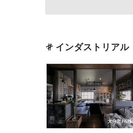
インダストリアル
大分市
/
N様