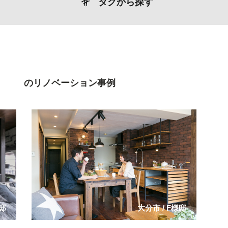
タグから探す
のリノベーション事例
邸
大分市
/
F様邸